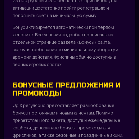
25 000 рублей и 200 бесплатных фриспинов. Для
активации достаточно пройти регистрацию и
пополнить счет на минимальную сумму.
Бонус активируется автоматически при первом
депозите. Все условия подробно прописаны на
отдельной странице раздела «Бонусы» сайта,
включая требования по минимальному обороту и
времени действия. Фриспины обычно доступны в
верных игровых слотах.
БОНУСНЫЕ ПРЕДЛОЖЕНИЯ И
ПРОМОКОДЫ
Up X регулярно предоставляет разнообразные
бонусы постоянным и новым клиентам. Помимо
приветственного пакета, доступны еженедельные
кэшбеки, депозитные бонусы, промокоды для
фриспинов, а также сезонные и праздничные акции.