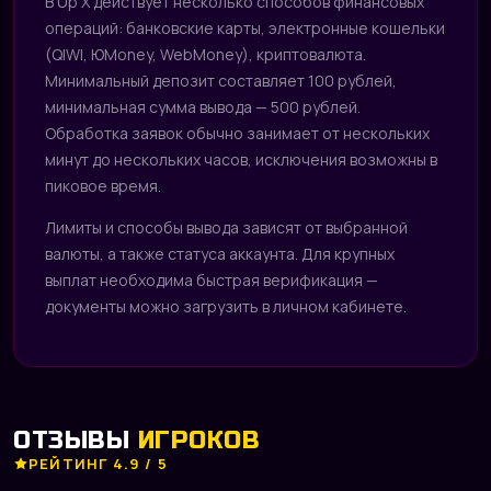
В Up X действует несколько способов финансовых
операций: банковские карты, электронные кошельки
(QIWI, ЮMoney, WebMoney), криптовалюта.
Минимальный депозит составляет 100 рублей,
минимальная сумма вывода — 500 рублей.
Обработка заявок обычно занимает от нескольких
минут до нескольких часов, исключения возможны в
пиковое время.
Лимиты и способы вывода зависят от выбранной
валюты, а также статуса аккаунта. Для крупных
выплат необходима быстрая верификация —
документы можно загрузить в личном кабинете.
ОТЗЫВЫ
ИГРОКОВ
РЕЙТИНГ 4.9 / 5