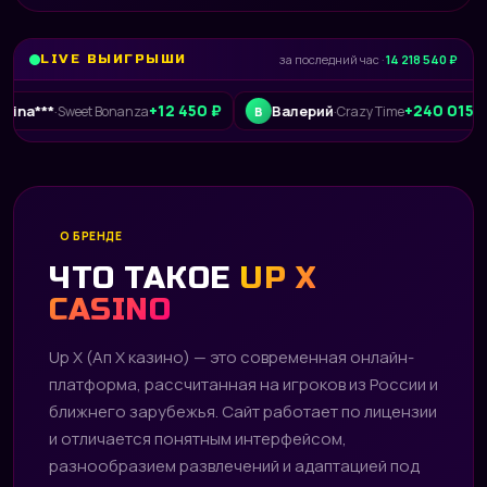
LIVE ВЫИГРЫШИ
за последний час ·
14 218 540 ₽
+12 450 ₽
+240 015 ₽
Валерий
L
weet Bonanza
·
Crazy Time
В
L
О БРЕНДЕ
ЧТО ТАКОЕ
UP X
CASINO
Up X (Ап Х казино) — это современная онлайн-
платформа, рассчитанная на игроков из России и
ближнего зарубежья. Сайт работает по лицензии
и отличается понятным интерфейсом,
разнообразием развлечений и адаптацией под