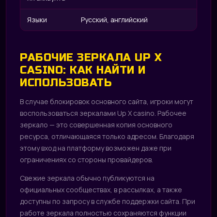
UP 
Языки
Русский, английский
РАБОЧИЕ ЗЕРКАЛА UP X
CASINO: КАК НАЙТИ И
ИСПОЛЬЗОВАТЬ
В случае блокировок основного сайта, игроки могут
воспользоваться зеркалами Up X casino. Рабочее
зеркало — это совершенная копия основного
ресурса, отличающаяся только адресом. Благодаря
этому вход на платформу возможен даже при
ограничениях со стороны провайдеров.
Свежие зеркала обычно публикуются на
официальных сообществах, в рассылках, а также
доступны по запросу в службе поддержки сайта. При
работе зеркала полностью сохраняются функции