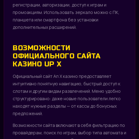
регистрации, авторизации, доступ к играм и
промоакциям. Использовать зеркало можно с ПК,
планшета или смартфона без установки
дополнительных расширений.
ВОЗМОЖНОСТИ
ОФИЦИАЛЬНОГО САЙТА
КАЗИНО UP X
Официальный сайт Ап Х казино предоставляет
интуитивно понятную навигацию, быстрый доступ к
слотам и другим видам развлечений. Меню удобно
структурировано: даже новые пользователи легко
находят нужные разделы — от кассы до бонусных
предложений.
Возможности сайта включают в себя фильтрацию по
провайдерам, поиск по играм, выбор типа автомата и