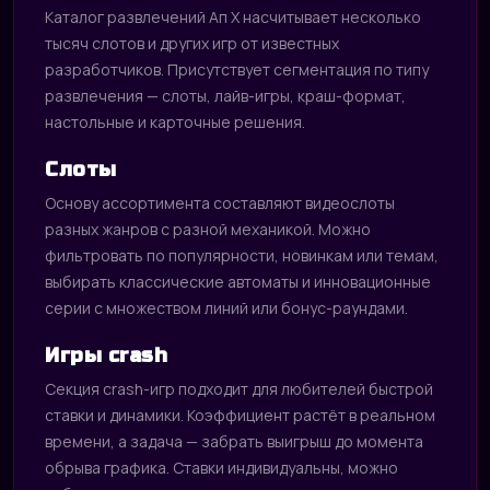
Каталог развлечений Ап Х насчитывает несколько
тысяч слотов и других игр от известных
разработчиков. Присутствует сегментация по типу
развлечения — слоты, лайв-игры, краш-формат,
настольные и карточные решения.
Слоты
Основу ассортимента составляют видеослоты
разных жанров с разной механикой. Можно
фильтровать по популярности, новинкам или темам,
выбирать классические автоматы и инновационные
серии с множеством линий или бонус-раундами.
Игры crash
Секция crash-игр подходит для любителей быстрой
ставки и динамики. Коэффициент растёт в реальном
времени, а задача — забрать выигрыш до момента
обрыва графика. Ставки индивидуальны, можно