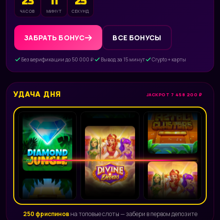
23
11
24
ЧАСОВ
МИНУТ
СЕКУНД
ЗАБРАТЬ БОНУС
ВСЕ БОНУСЫ
Без верификации до 50 000 ₽
Вывод за 15 минут
Crypto + карты
УДАЧА ДНЯ
JACKPOT 7 458 200 ₽
250 фриспинов
на топовые слоты — забери в первом депозите