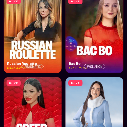
LIVE
LIVE
Russian Roulette
Bac Bo
PRAGMATIC
EVOLUTION
LIVE
LIVE