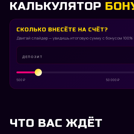
КАЛЬКУЛЯТОР
БОН
СКОЛЬКО ВНЕСЁТЕ НА СЧЁТ?
Двигай слайдер — увидишь итоговую сумму с бонусом 100%
ДЕПОЗИТ
500 ₽
50 000 ₽
ЧТО ВАС ЖДЁТ