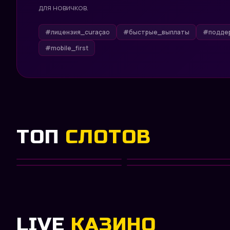
для новичков.
#лицензия_curaçao
#быстрые_выплаты
#подде
#mobile_first
ТОП
СЛОТОВ
Gates of Olympus 1000
Big Bass Bonanza
HOT
Hot Fruit
Phoenix Rising
NEW
PRAGMATIC PLAY
PRAGMATIC PLAY
MICROGAMING
PLAY’N GO
LIVE
КАЗИНО