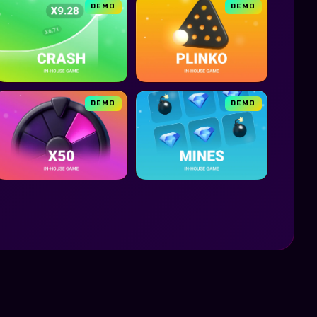
DEMO
DEMO
DEMO
DEMO