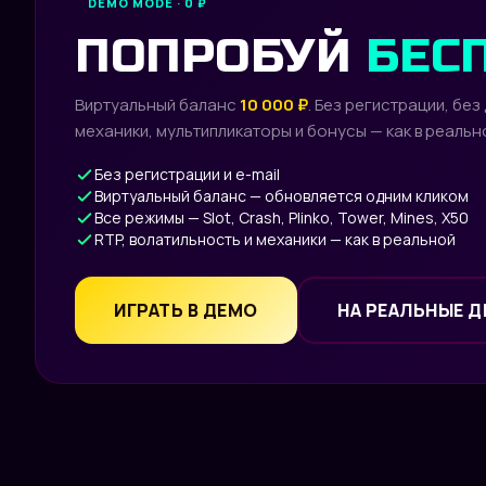
DEMO MODE · 0 ₽
ПОПРОБУЙ
БЕС
Виртуальный баланс
10 000 ₽
. Без регистрации, без
механики, мультипликаторы и бонусы — как в реально
Без регистрации и e-mail
Виртуальный баланс — обновляется одним кликом
Все режимы — Slot, Crash, Plinko, Tower, Mines, X50
RTP, волатильность и механики — как в реальной
ИГРАТЬ В ДЕМО
НА РЕАЛЬНЫЕ Д