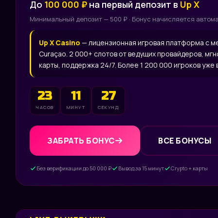
До
100 000 ₽
на первый депозит в
Up X
Минимальный депозит — 500 ₽ · Бонус начисляется автом
Up X Casino
— лицензионная игровая платформа с 
Curaçao. 2 000+ слотов от ведущих провайдеров, мгн
карты, поддержка 24/7. Более 1 200 000 игроков уже 
23
11
25
ЧАСОВ
МИНУТ
СЕКУНД
ЗАБРАТЬ БОНУС
ВСЕ БОНУСЫ
Без верификации до 50 000 ₽
Вывод за 15 минут
Crypto + карты