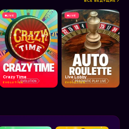
ВСЕ ВЕДУЩИЕ
LIVE
LIVE
 X
Crazy Time
Live Lobby
EVOLUTION
EVOLUTION